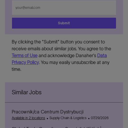
Enter
Email
address
Submit
By clicking the "Submit" button you consent to
receive emails about similar jobs. You agree to the
Terms of Use
and acknowledge Danaher's
Data
Privacy Policy
. You may easily unsubscribe at any
time.
Similar Jobs
Pracownik/ca Centrum Dystrybucji
C
P
Available in 2 locations
Supply Chain & Logistics
07/29/2026
a
o