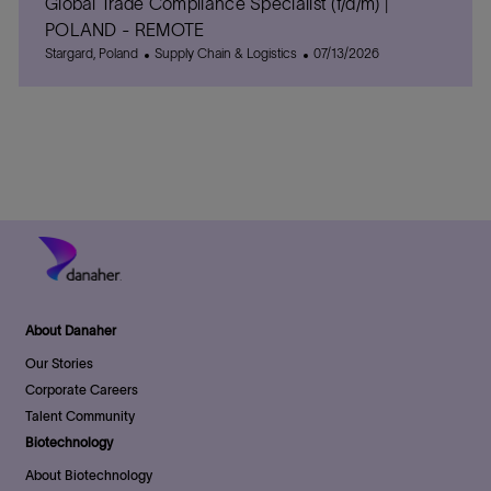
Global Trade Compliance Specialist (f/d/m) |
t
s
e
t
POLAND - REMOTE
g
e
L
C
P
Stargard, Poland
Supply Chain & Logistics
07/13/2026
o
d
o
a
o
r
D
c
t
s
y
a
a
e
t
t
t
g
e
e
i
o
d
o
r
D
n
y
a
t
e
About Danaher
Our Stories
Corporate Careers
Talent Community
Biotechnology
About Biotechnology