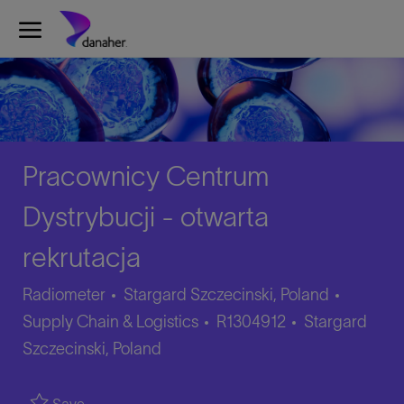
Skip to main content
-
Pracownicy Centrum
Dystrybucji - otwarta
rekrutacja
Categor
Radiometer
Stargard Szczecinski, Poland
Job
Location
Supply Chain & Logistics
R1304912
Stargard
Id
Szczecinski, Poland