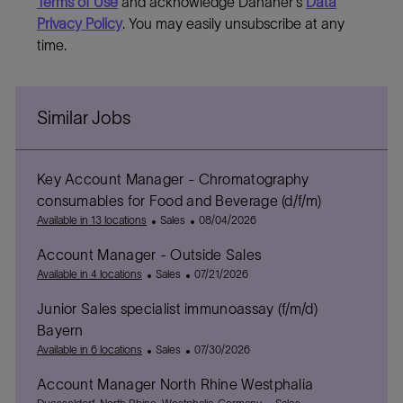
Terms of Use
and acknowledge Danaher's
Data
Privacy Policy
. You may easily unsubscribe at any
time.
Similar Jobs
Key Account Manager - Chromatography
consumables for Food and Beverage (d/f/m)
C
P
Available in 13 locations
Sales
08/04/2026
a
o
Account Manager - Outside Sales
t
s
C
e
P
t
Available in 4 locations
Sales
07/21/2026
a
g
o
e
Junior Sales specialist immunoassay (f/m/d)
t
o
s
d
e
r
t
D
Bayern
g
y
e
a
C
P
Available in 6 locations
Sales
07/30/2026
o
d
t
a
o
r
D
e
Account Manager North Rhine Westphalia
t
s
y
a
L
e
t
C
P