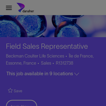
Skip to main content
-
Field Sales Representative
Beckman Coulter Life Sciences
Île de France,
Category
Job
Essonne, France
Sales
R1312738
Id
This job available in 9 locations
Save