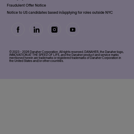
Fraudulent Offer Notice
Notice to US candidates based in/applying for roles outside NYC
follow
us
Separator
© 2023 - 2026 Danaher Corporation. All rights reserved. DANAHER, the Danaher logo,
INNOVATION AT THE SPEED OF LIFE, and the Danaher product and service marks
mentioned herein are trademarks or registered trademarks of Danaher Corporation in
the United States and/or other countries.