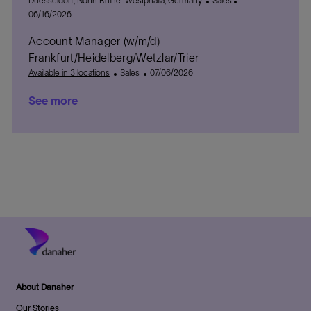
Duesseldorf, North Rhine-Westphalia, Germany
Sales
t
o
g
e
a
o
06/16/2026
e
c
o
d
t
s
Account Manager (w/m/d) -
a
r
D
e
t
t
y
a
g
e
Frankfurt/Heidelberg/Wetzlar/Trier
i
t
o
d
C
P
Available in 3 locations
Sales
07/06/2026
o
e
r
D
a
o
n
y
a
See more
t
s
t
e
t
e
g
e
o
d
r
D
y
a
t
e
About Danaher
Our Stories