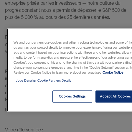
entreprise prisée par les investisseurs — notre culture du
progrès constant nous a permis de dépasser le S&P 500 de
plus de 5 000 % au cours des 25 dernières années.
En observant le fonctionnement de Beckman Coulter, vous
We and our partners use cookies and other tracking technologies and some of the
constaterez que nous poursuivons un objectif commun :
us such as your contact details to improve your experience of using our website,
vous aider à réaliser votre potentiel.
ads and content based on your interactions with these and other websites, allow y
media, to perform analytics and measure the effectiveness of our advertising camp
Cookies”, you consent to this and to the sharing of this data with our partners (find
change your consent preferences at any time in the “Cookie Settings” section at t
Rattaché(e) au directeur des Ventes France, vous
Review our Cookie Notice to learn more about our practices
Cookie Notice
intègrerez l
’équipe commerciale Particle Counting
afin
Jobs Danaher Cookie Partners Details
d'intervenir sur un grand quart Nord Ouest de la France
couvrant les régions suivantes :
Cookies Settings
Accept All Cookies
Hauts de France, Normandie, Centre Val de Loire, Pays de la Lo
Pour couvrir ce secteur, vous êtes basé(e) en lle de France.
Votre rôle sera de :