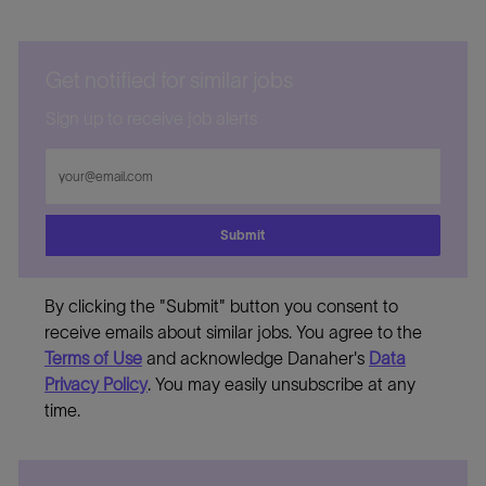
Get notified for similar jobs
Sign up to receive job alerts
Enter
Email
address
Submit
By clicking the "Submit" button you consent to
receive emails about similar jobs. You agree to the
Terms of Use
and acknowledge Danaher's
Data
Privacy Policy
. You may easily unsubscribe at any
time.