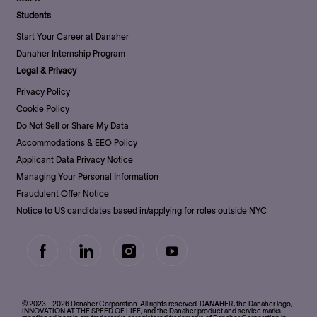
Students
Start Your Career at Danaher
Danaher Internship Program
Legal & Privacy
Privacy Policy
Cookie Policy
Do Not Sell or Share My Data
Accommodations & EEO Policy
Applicant Data Privacy Notice
Managing Your Personal Information
Fraudulent Offer Notice
Notice to US candidates based in/applying for roles outside NYC
follow
us
Separator
© 2023 - 2026 Danaher Corporation. All rights reserved. DANAHER, the Danaher logo,
INNOVATION AT THE SPEED OF LIFE, and the Danaher product and service marks