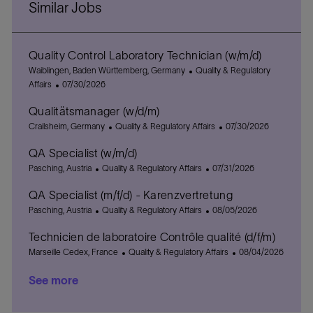
Similar Jobs
Quality Control Laboratory Technician (w/m/d)
L
C
Waiblingen, Baden Württemberg, Germany
Quality & Regulatory
o
P
a
Affairs
07/30/2026
c
o
t
Qualitätsmanager (w/d/m)
a
s
e
t
L
t
C
g
P
Crailsheim, Germany
Quality & Regulatory Affairs
07/30/2026
i
o
e
a
o
o
QA Specialist (w/m/d)
o
c
d
t
r
s
n
a
L
D
C
e
y
P
t
Pasching, Austria
Quality & Regulatory Affairs
07/31/2026
t
o
a
a
g
o
e
QA Specialist (m/f/d) - Karenzvertretung
i
c
t
t
o
s
d
o
a
L
e
e
C
r
t
P
D
Pasching, Austria
Quality & Regulatory Affairs
08/05/2026
n
t
o
g
a
y
e
o
a
Technicien de laboratoire Contrôle qualité (d/f/m)
i
c
o
t
d
s
t
o
a
L
r
e
C
D
t
e
P
Marseille Cedex, France
Quality & Regulatory Affairs
08/04/2026
n
t
o
y
g
a
a
e
o
See more
i
c
o
t
t
d
s
o
a
r
e
e
D
t
n
t
y
g
a
e