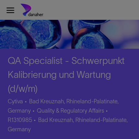
Skip to main content
-
QA Specialist - Schwerpunkt
Kalibrierung und Wartung
(d/w/m)
Cytiva
Bad Kreuznah, Rhineland-Palatinate,
Category
Job
Germany
Quality & Regulatory Affairs
Location
Id
R1310985
Bad Kreuznah, Rhineland-Palatinate,
Germany