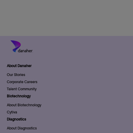
i
o
t
d
o
r
e
D
n
y
a
t
e
About Danaher
Our Stories
Corporate Careers
Talent Community
Biotechnology
About Biotechnology
Cytiva
Diagnostics
About Diagnostics