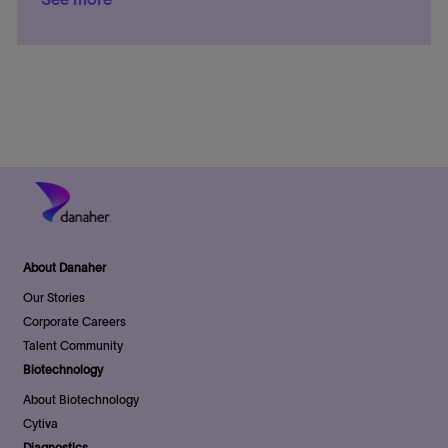
r
e
D
t
e
y
g
a
e
o
t
d
r
e
D
y
a
t
e
About Danaher
Our Stories
Corporate Careers
Talent Community
Biotechnology
About Biotechnology
Cytiva
Diagnostics