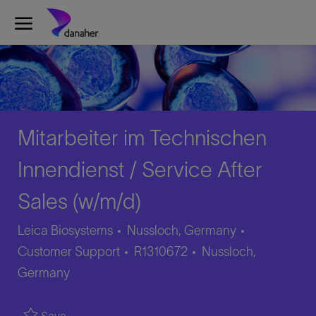
Skip to main content
-
Mitarbeiter im Technischen
Innendienst / Service After
Sales (w/m/d)
Category
Leica Biosystems
Nussloch, Germany
Job
Location
Customer Support
R1310672
Nussloch,
Id
Germany