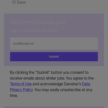
Save
Get notified for similar jobs
Sign up to receive job alerts
Enter
Email
address
Submit
By clicking the "Submit" button you consent to
receive emails about similar jobs. You agree to the
Terms of Use
and acknowledge Danaher's
Data
Privacy Policy
. You may easily unsubscribe at any
time.