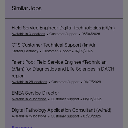
Similar Jobs
Field Service Engineer Digital Technologies (d/f/m)
C
P
Available in 3 locations
Customer Support
08/04/2026
a
o
CTS Customer Technical Support (f/m/d)
t
s
L
C
e
P
t
Krefeld, Germany
Customer Support
07/09/2026
o
a
g
o
e
Talent Pool: Field Service Engineer/Technician
c
t
o
s
d
a
e
r
t
D
(d/f/m) for Diagnostics and Life Sciences in DACH
t
g
y
e
a
region
i
o
d
t
C
P
Available in 25 locations
Customer Support
01/27/2026
o
r
D
e
a
o
n
y
a
EMEA Service Director
t
s
t
C
e
P
t
Available in 21 locations
Customer Support
06/05/2026
e
a
g
o
e
Digital Pathology Application Consultant (w/m/d)
t
o
s
d
e
C
r
t
P
D
Available in 19 locations
Customer Support
07/20/2026
g
a
y
e
o
a
See more
o
t
d
s
t